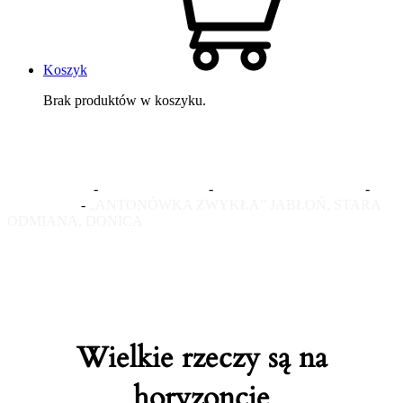
Koszyk
Brak produktów w koszyku.
JABŁONIE
Strona główna
-
Sklep internetowy
-
ROŚLINY OWOCOWE
-
JABŁONIE
-
„ANTONÓWKA ZWYKŁA” JABŁOŃ, STARA
ODMIANA, DONICA
Wielkie rzeczy są na
horyzoncie